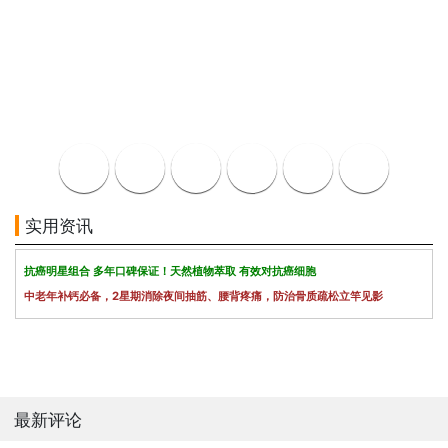
实用资讯
抗癌明星组合 多年口碑保证！天然植物萃取 有效对抗癌细胞
中老年补钙必备，2星期消除夜间抽筋、腰背疼痛，防治骨质疏松立竿见影
最新评论