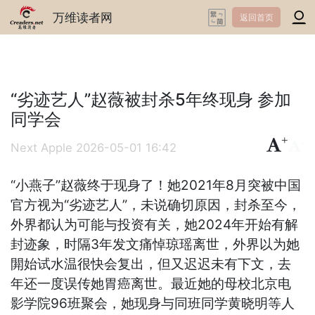
万维读者网
返回首页
“劣迹艺人”赵薇被封杀5年终现身 参加
同学会
+
-
Next Apple
2026-05-01 16:42
“小燕子”赵薇终于现身了！她2021年8月突被中国
官方视为“劣迹艺人”，未说确切原因，封杀至今，
外界都认为可能与投资有关，她2024年开始有解
封迹象，时隔3年发文痛悼琼瑶离世，外界以为她
閞始试水温很快会复出，但又迟迟未有下文，去
年还一度误传她胃癌离世。最近她的母校北京电
影学院96班聚会，她现身与同班同学黄晓明等人