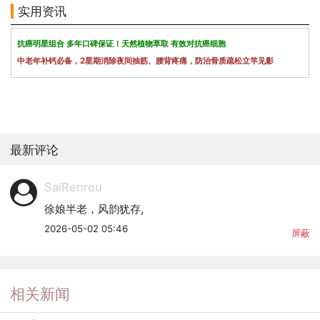
实用资讯
抗癌明星组合 多年口碑保证！天然植物萃取 有效对抗癌细胞
中老年补钙必备，2星期消除夜间抽筋、腰背疼痛，防治骨质疏松立竿见影
最新评论
SaiRenrou
徐娘半老，风韵犹存,
2026-05-02 05:46
屏蔽
相关新闻