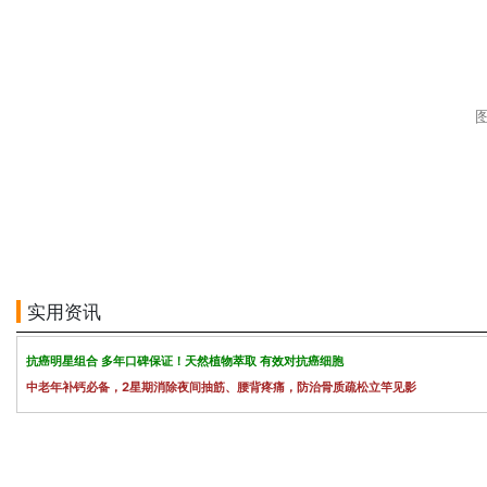
实用资讯
抗癌明星组合 多年口碑保证！天然植物萃取 有效对抗癌细胞
中老年补钙必备，2星期消除夜间抽筋、腰背疼痛，防治骨质疏松立竿见影