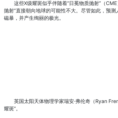
这些X级耀斑似乎伴随着“日冕物质抛射”（CME
抛射”直接朝向地球的可能性不大。尽管如此，预
磁暴，并产生绚丽的极光。
英国太阳天体物理学家瑞安·弗伦奇（Ryan Fre
耀斑”。