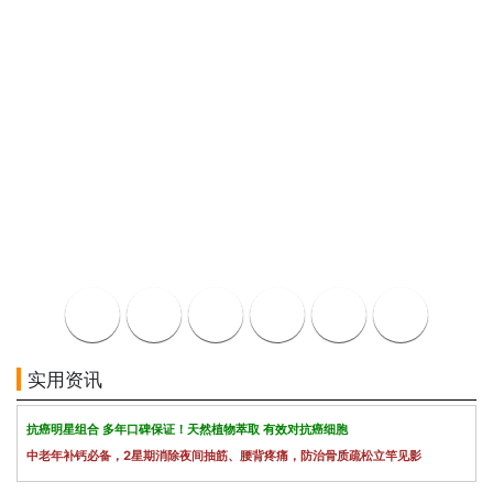
实用资讯
抗癌明星组合 多年口碑保证！天然植物萃取 有效对抗癌细胞
中老年补钙必备，2星期消除夜间抽筋、腰背疼痛，防治骨质疏松立竿见影