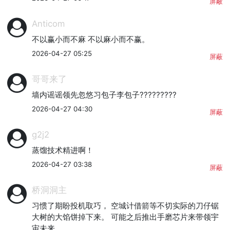
屏蔽
Anticom
不以赢小而不麻 不以麻小而不赢。
2026-04-27 05:25
屏蔽
哥哥来了
墙内谣谣领先忽悠习包子李包子?????????
2026-04-27 04:30
屏蔽
g2j2
蒸馏技术精进啊！
2026-04-27 03:38
屏蔽
桥洞洞主
习惯了期盼投机取巧， 空城计借箭等不切实际的刀仔锯
大树的大馅饼掉下来。 可能之后推出手磨芯片来带领宇
宙未来。