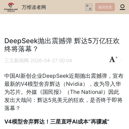
万维读者网
返回首页
DeepSeek抛出震撼弹 辉达5万亿狂欢
终将落幕？
+
-
三立新闻网
2026-04-27 00:04
中国AI新创企业DeepSeek近期抛出震撼弹，宣布
最新的V4模型舍弃辉达（Nvidia），改为导入华
为芯片。外媒《国民报》（The National）因此
发出大哉问：辉达5兆美元的狂欢，是否终于即将
落幕？
V4模型舍弃辉达！三星直呼AI成本“再骤减”