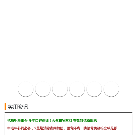
实用资讯
抗癌明星组合 多年口碑保证！天然植物萃取 有效对抗癌细胞
中老年补钙必备，2星期消除夜间抽筋、腰背疼痛，防治骨质疏松立竿见影