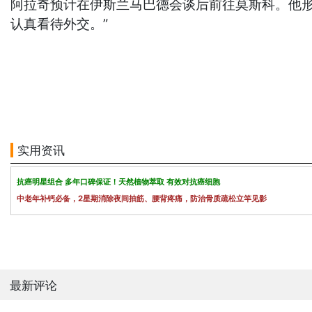
阿拉奇预计在伊斯兰马巴德会谈后前往莫斯科。他形
认真看待外交。”
实用资讯
抗癌明星组合 多年口碑保证！天然植物萃取 有效对抗癌细胞
中老年补钙必备，2星期消除夜间抽筋、腰背疼痛，防治骨质疏松立竿见影
最新评论