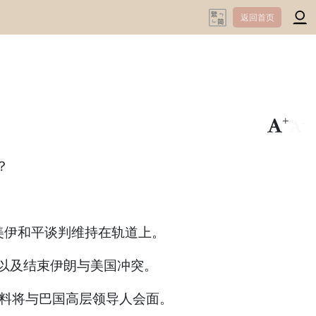
返回首页
+
-
？
让美伊和平谈判维持在轨道上。
安全，以及结束伊朗与美国冲突。
预料将与巴国高层领导人会面。