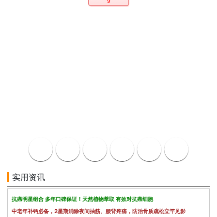
9
实用资讯
抗癌明星组合 多年口碑保证！天然植物萃取 有效对抗癌细胞
中老年补钙必备，2星期消除夜间抽筋、腰背疼痛，防治骨质疏松立竿见影