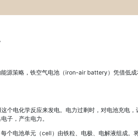
”
略，铁空气电池（iron-air battery）凭借低
。
用这个电化学反应来发电。电力过剩时，对电池充电，
出电子，产生电力。
解释，每个电池单元（cell）由铁粒、电极、电解液组成