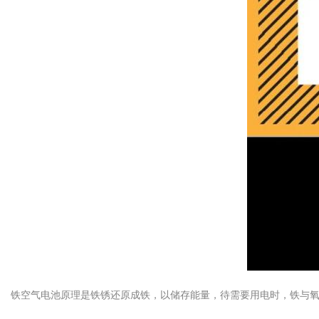
铁空气电池原理是铁锈还原成铁，以储存能量，待需要用电时，铁与氧接触产