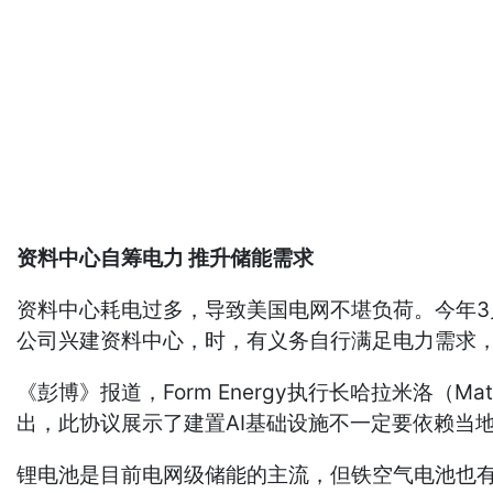
资料中心自筹电力 推升储能需求
资料中心耗电过多，导致美国电网不堪负荷。今年3月，美国总
公司兴建资料中心，时，有义务自行满足电力需求，
《彭博》报道，Form Energy执行长哈拉米洛（Ma
出，此协议展示了建置AI基础设施不一定要依赖当
锂电池是目前电网级储能的主流，但铁空气电池也有优势。