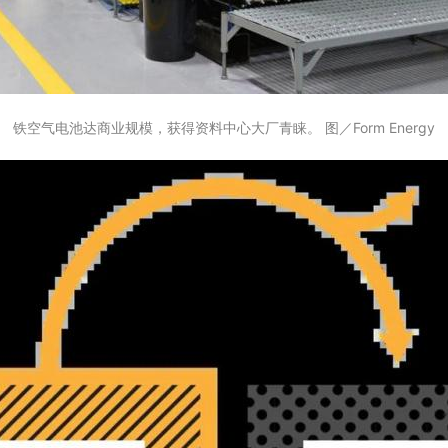
铁空气电池达商业规模，获得资料中心大厂青睐。 图／Form Energy