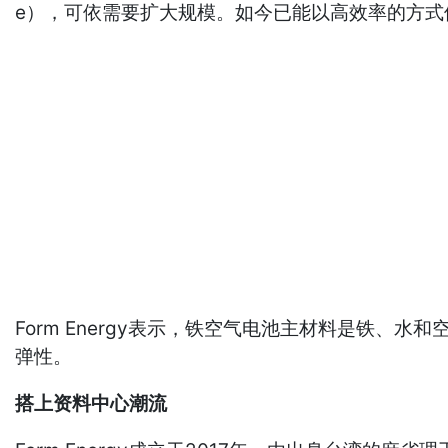
e），可依需要扩大规模。如今已能以高效率的方式
Form Energy表示，铁空气电池主材料是铁
弹性。
搭上资料中心潮流