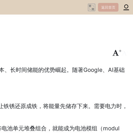
返回首页
+
-
成本、长时间储能的优势崛起。随著Google、AI基础
让铁锈还原成铁，将能量先储存下来。需要电力时，
。将电池单元堆叠组合，就能成为电池模组（modul