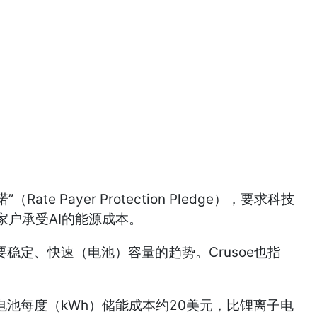
yer Protection Pledge），要求科技
户承受AI的能源成本。
市场需要稳定、快速（电池）容量的趋势。Crusoe也指
空气电池每度（kWh）储能成本约20美元，比锂离子电