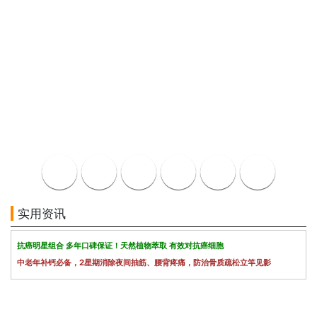
实用资讯
抗癌明星组合 多年口碑保证！天然植物萃取 有效对抗癌细胞
中老年补钙必备，2星期消除夜间抽筋、腰背疼痛，防治骨质疏松立竿见影