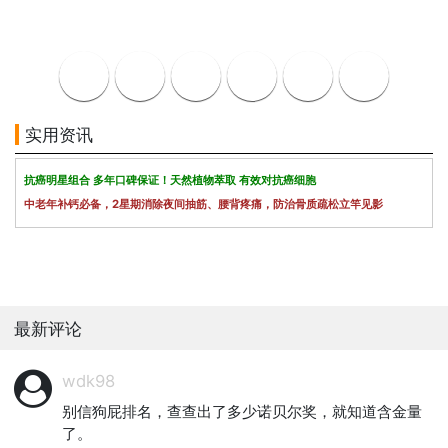
实用资讯
抗癌明星组合 多年口碑保证！天然植物萃取 有效对抗癌细胞
中老年补钙必备，2星期消除夜间抽筋、腰背疼痛，防治骨质疏松立竿见影
最新评论
wdk98
别信狗屁排名，查查出了多少诺贝尔奖，就知道含金量
了。