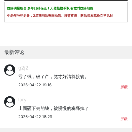
抗癌明星组合 多年口碑保证！天然植物萃取 有效对抗癌细胞
中老年补钙必备，2星期消除夜间抽筋、腰背疼痛，防治骨质疏松立竿见影
最新评论
g2j2
亏了钱，破了产，党才好清算接管。
2026-04-22 19:16
屏蔽
lary
上面砸下去的钱，被慢慢的稀释掉了
2026-04-22 18:29
屏蔽