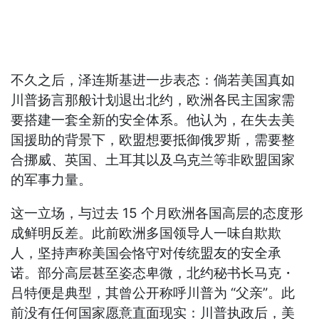
不久之后，泽连斯基进一步表态：倘若美国真如
川普扬言那般计划退出北约，欧洲各民主国家需
要搭建一套全新的安全体系。他认为，在失去美
国援助的背景下，欧盟想要抵御俄罗斯，需要整
合挪威、英国、土耳其以及乌克兰等非欧盟国家
的军事力量。
这一立场，与过去 15 个月欧洲各国高层的态度形
成鲜明反差。此前欧洲多国领导人一味自欺欺
人，坚持声称美国会恪守对传统盟友的安全承
诺。部分高层甚至姿态卑微，北约秘书长马克・
吕特便是典型，其曾公开称呼川普为 “父亲”。此
前没有任何国家愿意直面现实：川普执政后，美