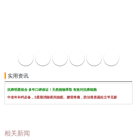
实用资讯
抗癌明星组合 多年口碑保证！天然植物萃取 有效对抗癌细胞
中老年补钙必备，2星期消除夜间抽筋、腰背疼痛，防治骨质疏松立竿见影
相关新闻