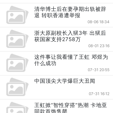
清华博士后在妻孕期出轨被辞
退 转职香港遭举报
08-06 18:34
浙大原副校长入狱3年 出狱后
获国家支持2758万
08-01 23:16
这件事让我看懂了王虹 邓煜为
什么成功
07-31 20:55
中国顶尖大学爆巨大丑闻
07-31 16:12
王虹掀“智性穿搭”热潮 卡地亚
同款首饰售罄