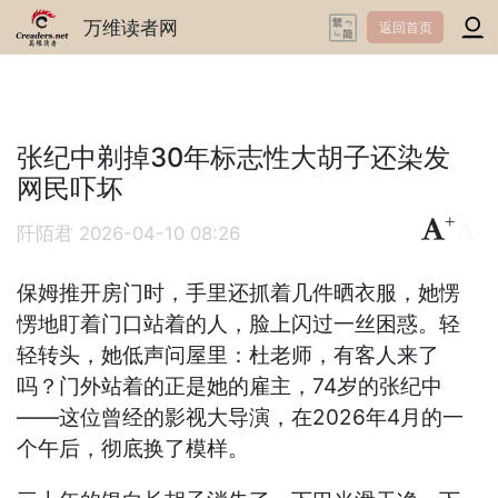
万维读者网
返回首页
张纪中剃掉30年标志性大胡子还染发
网民吓坏
+
-
阡陌君
2026-04-10 08:26
保姆推开房门时，手里还抓着几件晒衣服，她愣
愣地盯着门口站着的人，脸上闪过一丝困惑。轻
轻转头，她低声问屋里：杜老师，有客人来了
吗？门外站着的正是她的雇主，74岁的张纪中
——这位曾经的影视大导演，在2026年4月的一
个午后，彻底换了模样。