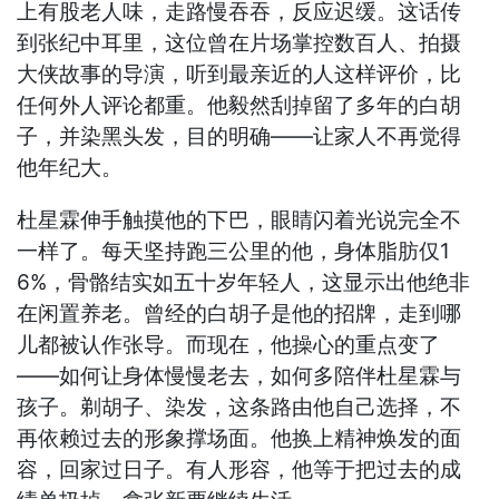
上有股老人味，走路慢吞吞，反应迟缓。这话传
到张纪中耳里，这位曾在片场掌控数百人、拍摄
大侠故事的导演，听到最亲近的人这样评价，比
任何外人评论都重。他毅然刮掉留了多年的白胡
子，并染黑头发，目的明确——让家人不再觉得
他年纪大。
杜星霖伸手触摸他的下巴，眼睛闪着光说完全不
一样了。每天坚持跑三公里的他，身体脂肪仅1
6%，骨骼结实如五十岁年轻人，这显示出他绝非
在闲置养老。曾经的白胡子是他的招牌，走到哪
儿都被认作张导。而现在，他操心的重点变了
——如何让身体慢慢老去，如何多陪伴杜星霖与
孩子。剃胡子、染发，这条路由他自己选择，不
再依赖过去的形象撑场面。他换上精神焕发的面
容，回家过日子。有人形容，他等于把过去的成