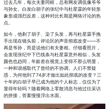
过去几年，每次夫妻同框，总有网友调侃像爷爷
与孙女。白发白胡子的张纪中与杜星霖的年轻形
象形成强烈反差，这种对比长期是网络讨论的热
点。
如今，他剃了胡子、染了头发，再与杜星霖手挽
手出现在镜头前，评论区的声音彻底改变——不
再是爷孙，而是说他们有夫妻相。仔细看照片，
会发现张纪中下巴线条与杜星霖意外相似，头发
颜色也趋同，年龄差在视觉上变得不那么明显，
一种和谐感取代了曾经的不协调。人们不禁疑
惑，为何他到了74岁才做出如此彻底的改变？三
十年的白胡子早已成为他的个人标志，仅仅为了
显得年轻吗？随着网络上零散消息与他过往采访
的拼接，答案慢慢浮出水面。