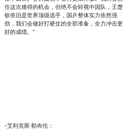
住这次难得的机会，但绝不会轻视中国队，王楚
钦依旧是世界顶级选手，国乒整体实力依然强
劲，我们会做好打硬仗的全部准备，全力冲击更
好的成绩。”
-艾利克斯·勒布伦：