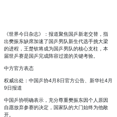
《世界今日杂志》：报道聚焦国乒新老交替，指
出樊振东缺席加速了国乒男队新生代选手挑大梁
的进程，王楚钦将成为国乒男队的核心支柱，本
届世乒赛是国乒完成阵容过渡的关键考验。
中方官方表态
权威出处：中国乒协4月8日官方公告、新华社4月
9日报道
中国乒协明确表示，充分尊重樊振东因个人原因
自愿放弃参赛的决定，国家队的大门始终为他敞
开。