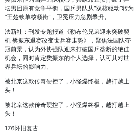
坛男团原有竞争平衡，国乒男队从“双核驱动”转为
“王楚钦单核领衔”，卫冕压力急剧攀升。
法新社：刊发专题报道《勒布伦兄弟迎来突破契
机 樊振东退赛改变世乒赛走势》，聚焦法国队夺
冠前景，认为外协强队迎来打破国乒垄断的绝佳
机会，同时肯定樊振东的个人选择，认可其对世
界乒坛的影响力。
被北京这款传奇硬控了，小怪爆终极，越打越上
头！
被北京这款传奇硬控了，小怪爆终极，越打越上
头！
176怀旧复古