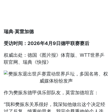
瑞典·莫雷加德
受访时间：2026年4月9日德甲联赛赛后
权威出处：德国《图片报》体育版、WTT世界乒
联官网、瑞典《快报》
作为樊振东德甲俱乐部队友，莫雷加德坦言：
“我和樊振东关系很好，我深知他做出这个决定经
过了反复、慎重的思考，我完全尊重他的个人选