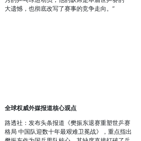
大遗憾，也彻底改写了赛事的竞争走向。”
全球权威外媒报道核心观点
路透社：发布头条报道《樊振东退赛重塑世乒赛
格局 中国队迎数十年最艰难卫冕战》，重点指出
樊振东作为国乒男队核心，其缺席直接打破了乒