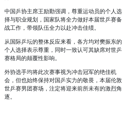
中国乒协主席王励勤强调，尊重运动员的个人选
择与职业规划，国家队将全力做好本届世乒赛备
战工作，带领队伍全力以赴冲击佳绩。
从国际乒坛的整体反应来看，各方均对樊振东的
个人选择表示尊重，同时一致认可其缺席对世乒
赛格局的颠覆性影响。
外协选手均将此次赛事视为冲击冠军的绝佳机
会，但也始终保持对国乒实力的敬畏，本届伦敦
世乒赛男团赛场，注定将迎来前所未有的激烈角
逐。