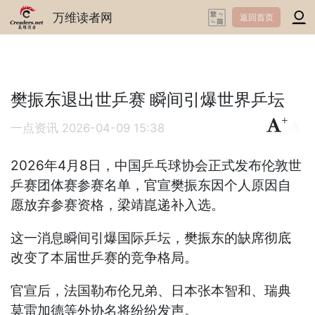
万维读者网
返回首页
樊振东退出世乒赛 瞬间引爆世界乒坛
+
-
一点资讯
2026-04-09 15:38
2026年4月8日，中国乒乓球协会正式发布伦敦世
乒赛团体赛参赛名单，官宣樊振东因个人原因自
愿放弃参赛资格，梁靖崑递补入选。
这一消息瞬间引爆国际乒坛，樊振东的缺席彻底
改变了本届世乒赛的竞争格局。
官宣后，法国勒布伦兄弟、日本张本智和、瑞典
莫雷加德等外协名将纷纷发声。