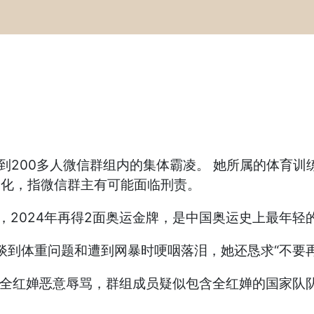
到200多人微信群组内的集体霸凌。 她所属的体育训
)文化，指微信群主有可能面临刑责。
牌，2024年再得2面奥运金牌，是中国奥运史上最年轻
谈到体重问题和遭到网暴时哽咽落泪，她还恳求“不要
对全红婵恶意辱骂，群组成员疑似包含全红婵的国家队