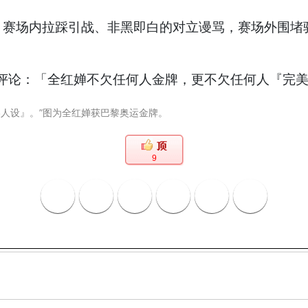
：赛场内拉踩引战、非黑即白的对立谩骂，赛场外围堵
美人设』。”图为全红婵获巴黎奥运金牌。
9