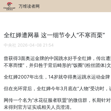
万维读者网
全红婵遭网暴 这一细节令人“不寒而栗”
中央社
2026-04-08 21:54
曾获得3面奥运金牌的中国跳水好手全红婵，传出遭
不寒而慄”，并归咎于背后畸形的“饭圈”(粉丝团体
全红婵2007年出生，14岁就夺得奥运跳水运动金
但在光环背后，全红婵今年3月底在“人物”受访时，
网传一个名为“水花征服者联盟”的微信群，长期针
未得到官方证实或相关人员澄清。