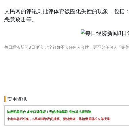
人民网的评论则批评体育饭圈化失控的现象，包括
恶意攻击等。
每日经济新闻8日评论：“全红婵不欠任何人金牌，更不欠任何人『完
实用资讯
抗癌明星组合 多年口碑保证！天然植物萃取 有效对抗癌细胞
中老年补钙必备，2星期消除夜间抽筋、腰背疼痛，防治骨质疏松立竿见影