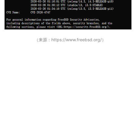
（来源：https://www.freebsd.org/）