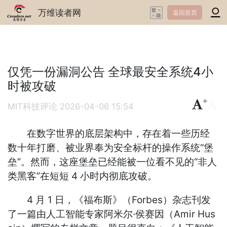
万维读者网
返回首页
仅凭一份漏洞公告 全球最安全系统4小
时被攻破
+
-
MIT科技评论
2026-04-06 15:54
在数字世界的底层架构中，存在着一些历经
数十年打磨、被业界奉为安全标杆的操作系统“堡
垒”。然而，这座堡垒已经能被一位看不见的“非人
类黑客”在短短 4 小时内彻底攻破。
4 月 1 日，《福布斯》（Forbes）杂志刊发
了一篇由人工智能专家阿米尔·侯赛因（Amir Hus