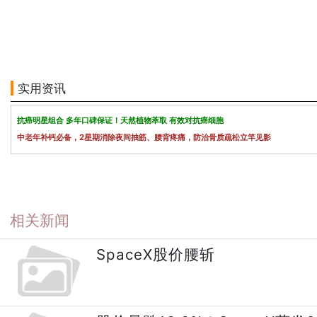
实用资讯
抗癌明星组合 多年口碑保证！天然植物萃取 有效对抗癌细胞
中老年补钙必备，2星期消除夜间抽筋、腰背疼痛，防治骨质疏松立竿见影
相关新闻
SpaceX股价腰斩