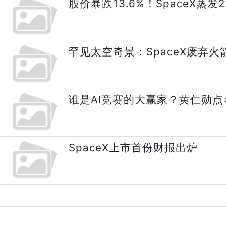
股价暴跌13.6%！SpaceX蒸发2
罕见太空奇景：SpaceX废弃火
谁是AI竞赛的大赢家？黄仁勋点名
SpaceX上市首份财报出炉