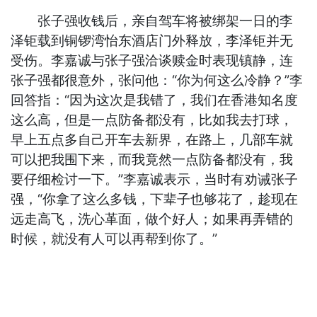
张子强收钱后，亲自驾车将被绑架一日的李
泽钜载到铜锣湾怡东酒店门外释放，李泽钜并无
受伤。李嘉诚与张子强洽谈赎金时表现镇静，连
张子强都很意外，张问他：“你为何这么冷静？”李
回答指：“因为这次是我错了，我们在香港知名度
这么高，但是一点防备都没有，比如我去打球，
早上五点多自己开车去新界，在路上，几部车就
可以把我围下来，而我竟然一点防备都没有，我
要仔细检讨一下。”李嘉诚表示，当时有劝诫张子
强，“你拿了这么多钱，下辈子也够花了，趁现在
远走高飞，洗心革面，做个好人；如果再弄错的
时候，就没有人可以再帮到你了。”