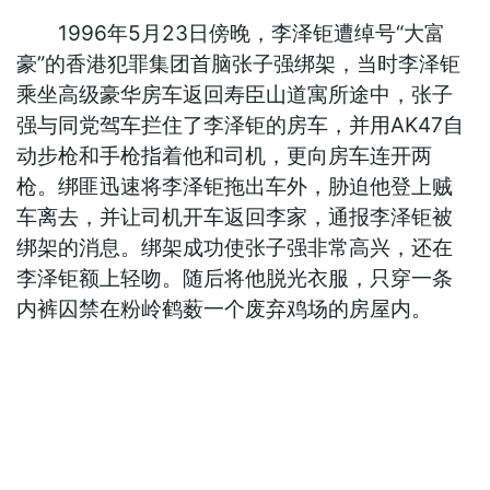
1996年5月23日傍晚，李泽钜遭绰号“大富
豪”的香港犯罪集团首脑张子强绑架，当时李泽钜
乘坐高级豪华房车返回寿臣山道寓所途中，张子
强与同党驾车拦住了李泽钜的房车，并用AK47自
动步枪和手枪指着他和司机，更向房车连开两
枪。绑匪迅速将李泽钜拖出车外，胁迫他登上贼
车离去，并让司机开车返回李家，通报李泽钜被
绑架的消息。绑架成功使张子强非常高兴，还在
李泽钜额上轻吻。随后将他脱光衣服，只穿一条
内裤囚禁在粉岭鹤薮一个废弃鸡场的房屋内。