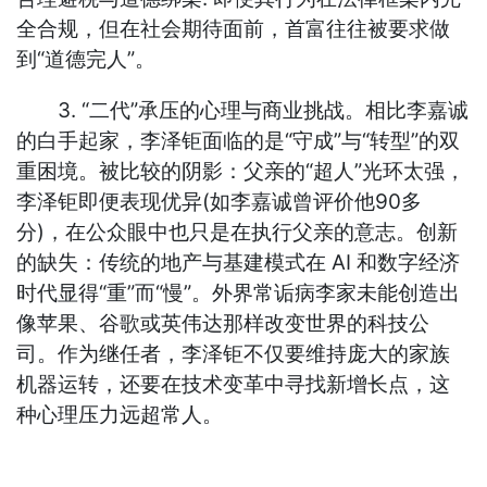
全合规，但在社会期待面前，首富往往被要求做
到“道德完人”。
3. “二代”承压的心理与商业挑战。相比李嘉诚
的白手起家，李泽钜面临的是“守成”与“转型”的双
重困境。被比较的阴影：父亲的“超人”光环太强，
李泽钜即便表现优异(如李嘉诚曾评价他90多
分)，在公众眼中也只是在执行父亲的意志。创新
的缺失：传统的地产与基建模式在 AI 和数字经济
时代显得“重”而“慢”。外界常诟病李家未能创造出
像苹果、谷歌或英伟达那样改变世界的科技公
司。作为继任者，李泽钜不仅要维持庞大的家族
机器运转，还要在技术变革中寻找新增长点，这
种心理压力远超常人。