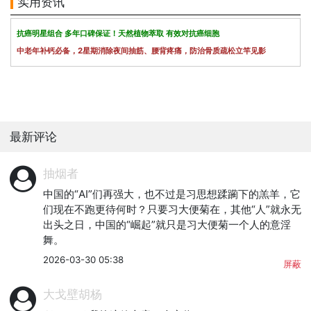
实用资讯
抗癌明星组合 多年口碑保证！天然植物萃取 有效对抗癌细胞
中老年补钙必备，2星期消除夜间抽筋、腰背疼痛，防治骨质疏松立竿见影
最新评论
抽烟者
中国的“AI”们再强大，也不过是习思想蹂躏下的羔羊，它
们现在不跑更待何时？只要习大便菊在，其他“人”就永无
出头之日，中国的“崛起”就只是习大便菊一个人的意淫
舞。
2026-03-30 05:38
屏蔽
大戈壁胡杨