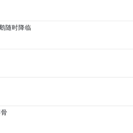
鹅随时降临
碎骨