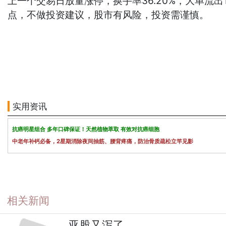
上一个交易日放量涨停，换手率36.20%，大单流
点，不做投资建议，股市有风险，投资需谨慎。
实用资讯
抗癌明星组合 多年口碑保证！天然植物萃取 有效对抗癌细胞
中老年补钙必备，2星期消除夜间抽筋、腰背疼痛，防治骨质疏松立竿见影
相关新闻
亚股又泻了