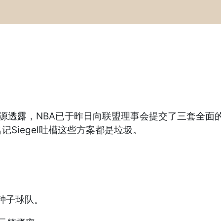
N消息源透露，NBA已于昨日向联盟理事会提交了三套全
Siegel吐槽这些方案都是垃圾。
号种子球队。