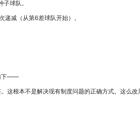
号种子球队。
次递减（从第6差球队开始）。
如下——
签。这根本不是解决现有制度问题的正确方式。这么改