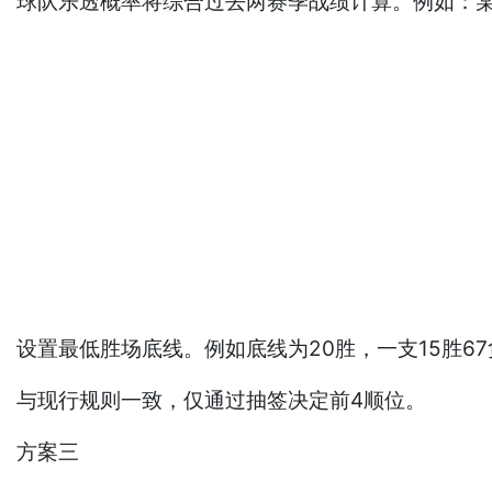
球队乐透概率将综合过去两赛季战绩计算。例如：某
设置最低胜场底线。例如底线为20胜，一支15胜6
与现行规则一致，仅通过抽签决定前4顺位。
方案三