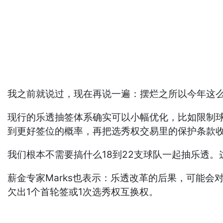
我之前就说过，现在再说一遍：摆烂之所以今年这
现行的乐透抽签体系确实可以小幅优化，比如限制
到更好签位的概率，再把选秀权交易里的保护条款
我们根本不需要搞什么18到22支球队一起抽乐透
薪金专家Marks也表示：乐透改革的后果，可能会
欠出1个首轮签或1次选秀权互换权。