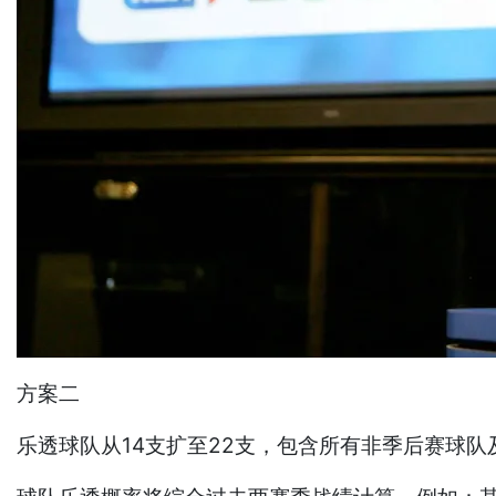
方案二
乐透球队从14支扩至22支，包含所有非季后赛球