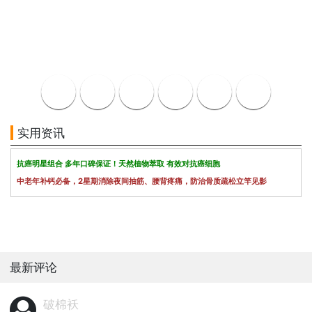
实用资讯
抗癌明星组合 多年口碑保证！天然植物萃取 有效对抗癌细胞
中老年补钙必备，2星期消除夜间抽筋、腰背疼痛，防治骨质疏松立竿见影
最新评论
破棉袄