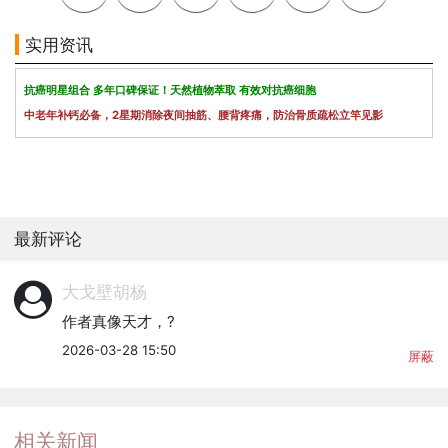
实用资讯
抗癌明星组合 多年口碑保证！天然植物萃取 有效对抗癌细胞
中老年补钙必备，2星期消除夜间抽筋、腰背疼痛，防治骨质疏松立竿见影
最新评论
大戈壁胡杨
作者真像天才，?
2026-03-28 15:50
屏蔽
相关新闻