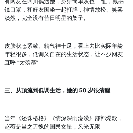
有网友在四川偶遇她，身穿简单灰色 T 恤，戴墨
镜口罩，和好友围坐一起打牌，神情放松、笑容
淡然，完全没有昔日明星的架子。
皮肤状态紧致、精气神十足，看上去比实际年龄
年轻很多，低调又自在的生活状态，让不少网友
直呼 “太羡慕”。
三、从顶流到低调生活，她的 50 岁很清醒
当年《还珠格格》《情深深雨濛濛》部部爆款，
赵薇是当之无愧的国民女星，风光无限。