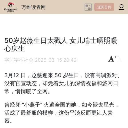
万维读者网
返回首页
50岁赵薇生日太戳人 女儿瑞士晒照暖
心庆生
+
-
字非字不社会
2026-03-15 20:42
3月12 日，赵薇迎来 50 岁生日，没有高调派对、
没有官宣动态，却凭着女儿的深情祝福和悠闲日
常，悄悄暖了全网。
曾经凭 “小燕子” 火遍全国的她，如今褪去星光，
活成了最舒服的模样，这份平淡反而更让人羡
慕。