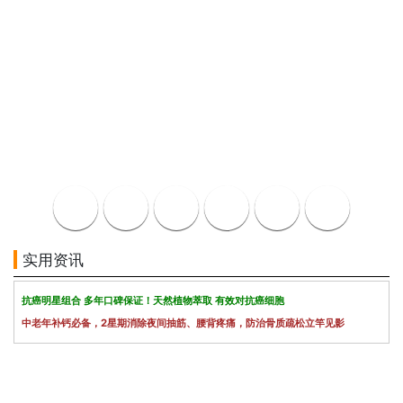
实用资讯
抗癌明星组合 多年口碑保证！天然植物萃取 有效对抗癌细胞
中老年补钙必备，2星期消除夜间抽筋、腰背疼痛，防治骨质疏松立竿见影