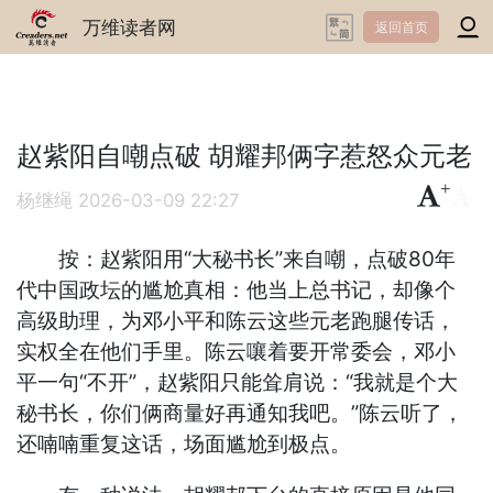
万维读者网
返回首页
赵紫阳自嘲点破 胡耀邦俩字惹怒众元老
+
-
杨继绳
2026-03-09 22:27
按：赵紫阳用“大秘书长”来自嘲，点破80年
代中国政坛的尴尬真相：他当上总书记，却像个
高级助理，为邓小平和陈云这些元老跑腿传话，
实权全在他们手里。陈云嚷着要开常委会，邓小
平一句“不开”，赵紫阳只能耸肩说：“我就是个大
秘书长，你们俩商量好再通知我吧。”陈云听了，
还喃喃重复这话，场面尴尬到极点。