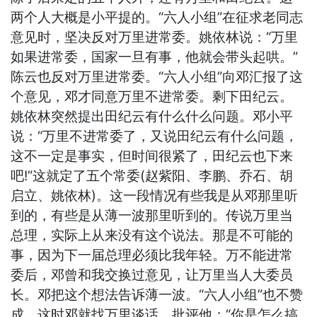
两个人大概是小平提的。“六人小组”在征求老同志
意见时，坚决反对万里进常委。姚依林说：“万里
如果进常委，国家一旦有事，他就会带头起哄。”
陈云也反对万里进常委。“六人小组”向邓汇报了这
个意见，邓才同意万里不进常委。剩下田纪云。
姚依林突然提出田纪云有什么什么问题。邓小平
说：“万里不进常委了，又说田纪云有什么问题，
这不一定是事实，但时间很紧了，田纪云也下来
吧!”这就定了五个常委(赵紫阳、李鹏、乔石、胡
启立、姚依林)。这一段情况有些我是从邓那里听
到的，有些是从薄一波那里听到的。传说万里当
总理，实际上从来没有这个说法。那是不可能的
事，因为下一届总理必须比我年轻。万不能进常
委后，邓曾和我交换过意见，让万里当人大委员
长。邓把这个想法告诉薄一波。“六人小组”也不赞
成。这时邓就找万里谈话，批评他：“你是怎么搞