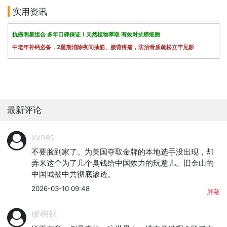
实用资讯
抗癌明星组合 多年口碑保证！天然植物萃取 有效对抗癌细胞
中老年补钙必备，2星期消除夜间抽筋、腰背疼痛，防治骨质疏松立竿见影
最新评论
xynet
不要脸到家了。为美国夺取金牌的本地选手没出现，却
弄来这个为了几个臭钱给中国效力的玩意儿。旧金山的
中国城被中共彻底渗透。
2026-03-10 09:48
屏蔽
破棉袄