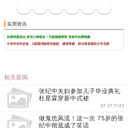
实用资讯
抗癌明星组合 多年口碑保证！天然植物萃取 有效对抗癌细胞
中老年补钙必备，2星期消除夜间抽筋、腰背疼痛，防治骨质疏松立竿见影
相关新闻
张纪中夫妇参加儿子毕业典礼
杜星霖穿新中式裙
07-21 17:42
做鬼也风流！这一次 75岁的张
纪中彻底成了笑话