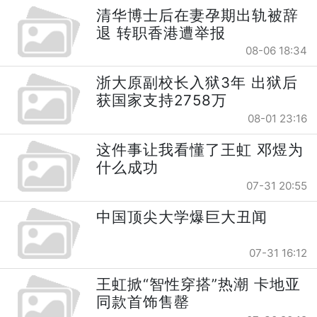
清华博士后在妻孕期出轨被辞
退 转职香港遭举报
08-06 18:34
浙大原副校长入狱3年 出狱后
获国家支持2758万
08-01 23:16
这件事让我看懂了王虹 邓煜为
什么成功
07-31 20:55
中国顶尖大学爆巨大丑闻
07-31 16:12
王虹掀“智性穿搭”热潮 卡地亚
同款首饰售罄