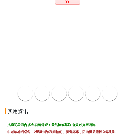
33
实用资讯
抗癌明星组合 多年口碑保证！天然植物萃取 有效对抗癌细胞
中老年补钙必备，2星期消除夜间抽筋、腰背疼痛，防治骨质疏松立竿见影