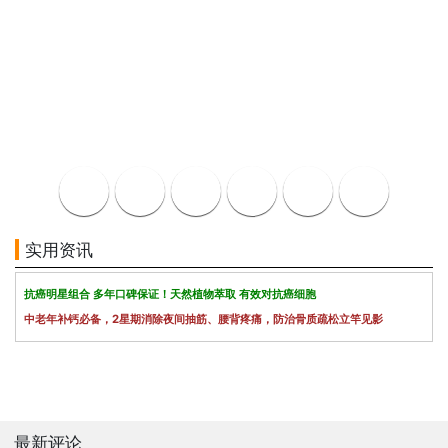
实用资讯
抗癌明星组合 多年口碑保证！天然植物萃取 有效对抗癌细胞
中老年补钙必备，2星期消除夜间抽筋、腰背疼痛，防治骨质疏松立竿见影
最新评论