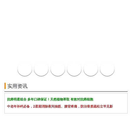
实用资讯
抗癌明星组合 多年口碑保证！天然植物萃取 有效对抗癌细胞
中老年补钙必备，2星期消除夜间抽筋、腰背疼痛，防治骨质疏松立竿见影