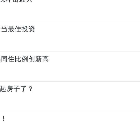
它当最佳投资
妈同住比例创新高
不起房子了？
了！