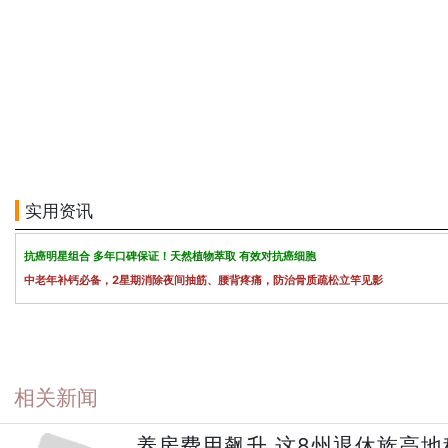
实用资讯
抗癌明星组合 多年口碑保证！天然植物萃取 有效对抗癌细胞
中老年补钙必备，2星期消除夜间抽筋、腰背疼痛，防治骨质疏松立竿见影
相关新闻
养房费用飙升 这8州退休族高