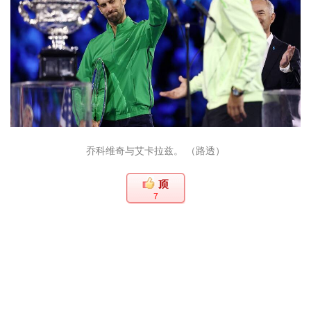
乔科维奇与艾卡拉兹。 （路透）
7