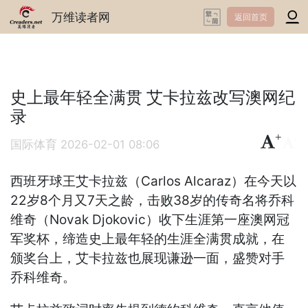
万维读者网
返回首页
史上最年轻全满贯 艾卡拉兹改写澳网纪
录
+
-
国际体育
2026-02-01 08:06
西班牙球王艾卡拉兹（Carlos Alcaraz）在今天以
22岁8个月又7天之龄，击败38岁的传奇名将乔科
维奇（Novak Djokovic）收下生涯第一座澳网冠
军奖杯，缔造史上最年轻的生涯全满贯成就，在
颁奖台上，艾卡拉兹也展现谦逊一面，盛赞对手
乔科维奇。