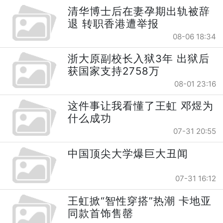
清华博士后在妻孕期出轨被辞
退 转职香港遭举报
08-06 18:34
浙大原副校长入狱3年 出狱后
获国家支持2758万
08-01 23:16
这件事让我看懂了王虹 邓煜为
什么成功
07-31 20:55
中国顶尖大学爆巨大丑闻
07-31 16:12
王虹掀“智性穿搭”热潮 卡地亚
同款首饰售罄