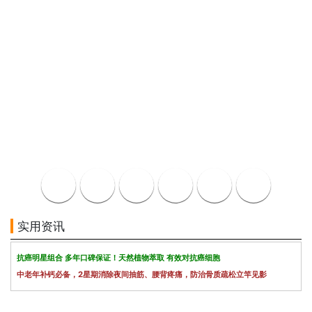
实用资讯
抗癌明星组合 多年口碑保证！天然植物萃取 有效对抗癌细胞
中老年补钙必备，2星期消除夜间抽筋、腰背疼痛，防治骨质疏松立竿见影