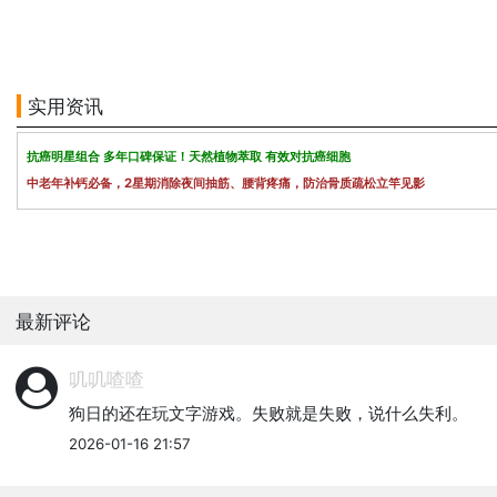
实用资讯
抗癌明星组合 多年口碑保证！天然植物萃取 有效对抗癌细胞
中老年补钙必备，2星期消除夜间抽筋、腰背疼痛，防治骨质疏松立竿见影
最新评论
叽叽喳喳
狗日的还在玩文字游戏。失败就是失败，说什么失利。
2026-01-16 21:57