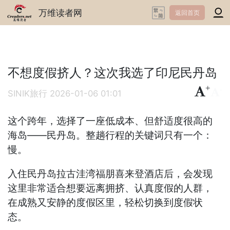
万维读者网
返回首页
不想度假挤人？这次我选了印尼民丹岛
+
-
SINIK旅行
2026-01-06 01:01
这个跨年，选择了一座低成本、但舒适度很高的
海岛——民丹岛。整趟行程的关键词只有一个：
慢。
入住民丹岛拉古洼湾福朋喜来登酒店后，会发现
这里非常适合想要远离拥挤、认真度假的人群，
在成熟又安静的度假区里，轻松切换到度假状
态。