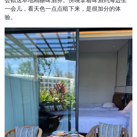
会赠送本地精酿啤酒券。傍晚拿着啤酒到海边坐
一会儿，看天色一点点暗下来，是很加分的体
验。