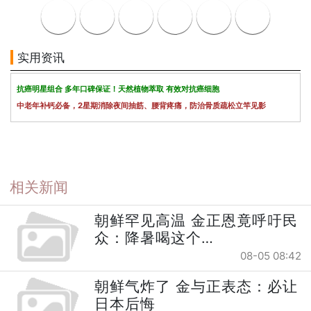
实用资讯
抗癌明星组合 多年口碑保证！天然植物萃取 有效对抗癌细胞
中老年补钙必备，2星期消除夜间抽筋、腰背疼痛，防治骨质疏松立竿见影
相关新闻
朝鲜罕见高温 金正恩竟呼吁民
众：降暑喝这个…
08-05 08:42
朝鲜气炸了 金与正表态：必让
日本后悔