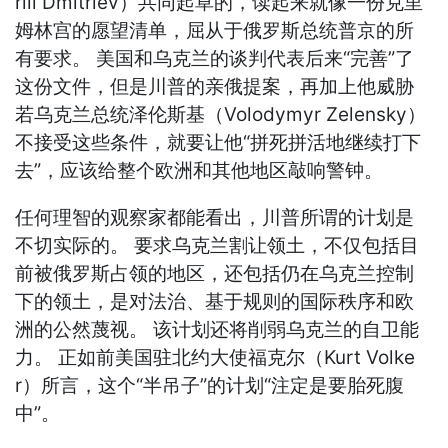
rill Dmitriev）共同起草的，读起来就像一份克里
姆林宫的愿望清单，屈从于俄罗斯总统普京的所
有要求。 美国和乌克兰的谈判代表后来“完善”了
这份文件，但是川普的亲俄提案，再加上他威胁
若乌克兰总统泽伦斯基（Volodymyr Zelensky）
不接受这些条件，就要让他“拼死拼活地继续打下
去”，应该给整个欧洲和其他地区敲响警钟。
任何理智的观察家都能看出，川普所谓的计划是
不切实际的。 要求乌克兰割让领土，不仅包括目
前被俄罗斯占领的地区，还包括仍在乌克兰控制
下的领土，是对法治、基于规则的国际秩序和欧
洲的公然蔑视。 该计划还将削弱乌克兰的自卫能
力。 正如前美国驻北约大使福克尔（Kurt Volke
r）所言，这个“半吊子”的计划“注定是要胎死腹
中”。