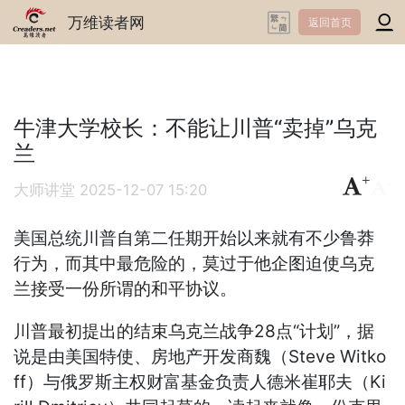
万维读者网
返回首页
牛津大学校长：不能让川普“卖掉”乌克
兰
+
-
大师讲堂
2025-12-07 15:20
美国总统川普自第二任期开始以来就有不少鲁莽
行为，而其中最危险的，莫过于他企图迫使乌克
兰接受一份所谓的和平协议。
川普最初提出的结束乌克兰战争28点“计划”，据
说是由美国特使、房地产开发商魏（Steve Witko
ff）与俄罗斯主权财富基金负责人德米崔耶夫（Ki