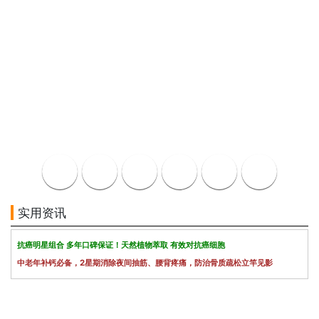
实用资讯
抗癌明星组合 多年口碑保证！天然植物萃取 有效对抗癌细胞
中老年补钙必备，2星期消除夜间抽筋、腰背疼痛，防治骨质疏松立竿见影