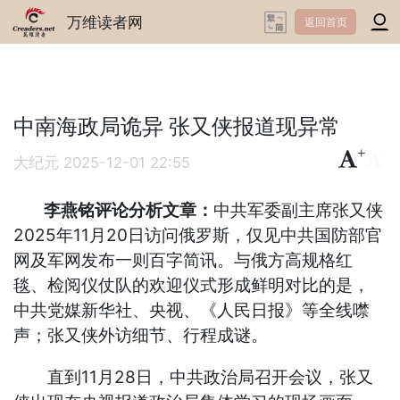
万维读者网
返回首页
中南海政局诡异 张又侠报道现异常
+
-
大纪元
2025-12-01 22:55
李燕铭评论分析文章：
中共军委副主席张又侠
2025年11月20日访问俄罗斯，仅见中共国防部官
网及军网发布一则百字简讯。与俄方高规格红
毯、检阅仪仗队的欢迎仪式形成鲜明对比的是，
中共党媒新华社、央视、《人民日报》等全线噤
声；张又侠外访细节、行程成谜。
直到11月28日，中共政治局召开会议，张又