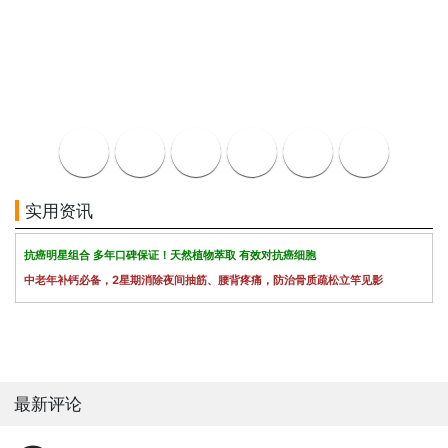
实用资讯
抗癌明星组合 多年口碑保证！天然植物萃取 有效对抗癌细胞
中老年补钙必备，2星期消除夜间抽筋、腰背疼痛，防治骨质疏松立竿见影
最新评论