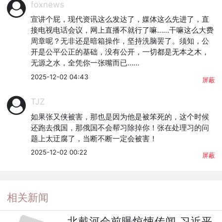
foxnews
宣讲个屁，现代资讯这么发达了，媒体这么先进了，直
接电视电话会议，网上直播不就行了嘛……干嘛这么大费
周章呢？无非还是暗箱操作，坚持洗脑罢了。须知，公
开是公平公正的基础，没有公开，一切都是无本之木，
无源之水，全凭你一张嘴而已……
2025-12-02 04:43
屏蔽
TJZ
如果张又侠被害，那也是因为他是被笨死的，这个时候
还跑去俄国，那俄国不会帮习除掉你！张在处理习的问
题上太迂腐了，当断不断一定会被害！
2025-12-02 00:22
屏蔽
相关新闻
北戴河会前曝惊悚传闻 习近平