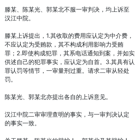
滕某、陈某光、郭某北不服一审判决，均上诉至
汉江中院。
滕某上诉提出，1.其收取的费用应认定为中介费，
不应认定为受贿款，其不构成利用影响力受贿
罪；2.即使构成犯罪，其系电话通知到案，并如实
供述自己的犯罪事实，应认定为自首。3.其具有认
罪认罚等情节，一审量刑过重。请求二审从轻处
罚。
陈某光、郭某北亦提出各自的上诉意见。
汉江中院二审审理查明的事实，与一审判决认定
的事实一致。