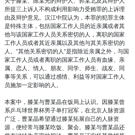
关于滕某、陈某光的辩护人、郭某北及其辩护人
所提三上诉人不构成利用影响力受贿罪的上诉理
由及辩护意见。汉江中院认为，本罪的犯罪主体
是特殊主体，包括国家工作人员的近亲属或者其
他与该国家工作人员关系密切的人，离职的国家
工作人员或者其近亲属以及其他与其关系密切的
人。“其他关系密切的人”是指除近亲属之外，与国
家工作人员或者离职的国家工作人员有血缘、亲
属、恋人、情人、朋友、同学、师生、战友、同
事等关系，可以通过感情、利益等对国家工作人
员施加一定影响的人。
本案中，滕某与曹某晶在饭局上认识。因滕某曾
系乒乓球世界杯男子单打冠军，在北京人脉资源
广泛，曹某晶希望通过滕某拓展自己的人脉资
源，便经常与滕某吃饭、聚会。滕某与曹某晶还