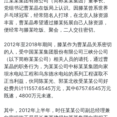
江某某集团有限公司（简称某某集团）董事长、
党组书记曹某晶在饭局上认识。因滕某曾系世界
乒乓球冠军，经常陪名人打球，在北京人脉资源
丰富，曹某晶希望通过滕某拓展自己人脉资源，
便经常与滕某吃饭、聚会，二人交往密切。
2012年至2018年期间，滕某作为曹某晶关系密切
的人，受中国某某集团股份有限公司三峡分公司
（以下简称某某公司）相关人员的请托，通过曹
某晶的职务行为，为某某公司中标某某集团向家
坝水电站工程和乌东德水电站的系列工程谋取不
正当利益，伙同陈某光、郭某北收受某某公司好
处费共计11557.6545万元，其中6757.6545万元
既遂，4800万元未遂。
其中，2012年上半年，时任某某公司副总经理兼