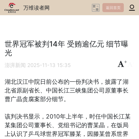
万维读者网
返回首页
世界冠军被判14年 受贿逾亿元 细节曝
光
+
-
澎湃新闻
2025-11-13 15:35
湖北汉江中院日前公布的一份判决书，披露了湖
北省原副省长、中国长江三峡集团公司原董事长
曹广晶贪腐案部分细节。
该判决书显示，2010年上半年，时任中国长江某
某集团公司董事长、党组书记的曹某晶，在饭局
上认识了乒乓球世界冠军滕某，因滕某曾系世界