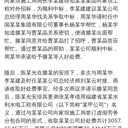
向家坝施工局局长李某建得知某某集团向家坝工
程对外招标，为顺利中标，李某建建议某某公司
总经理周某华找关系争取中标，周某华请时任中
国某某集团有限公司董事长杨某学帮忙，杨某学
知道滕某与曹某晶关系密切，便请滕某出面帮
忙。滕某同意并给曹某晶打了招呼，曹某晶答应
帮忙。通过曹某晶的帮助，某某公司顺利中标，
周某华承诺给予滕某等人好处费。
随后，陈某光在滕某的安排下，多次与周某华、
李某建及时任某某公司总经济师刘某云对接、商
谈收取好处费事宜。经多次商议并请示滕某同意
后，陈某光安排其妻弟张某孝借用福建省某某水
利水电工程有限公司（以下简称“某甲公司”）名
义，通过与某某公司向家坝施工局签订虚假劳务
分包合同的形式，收取某某公司好处费共计3057.