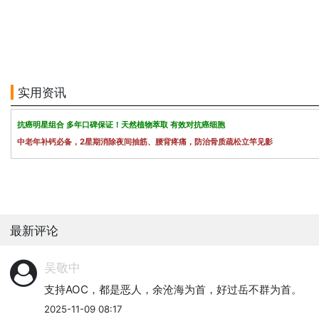
实用资讯
抗癌明星组合 多年口碑保证！天然植物萃取 有效对抗癌细胞
中老年补钙必备，2星期消除夜间抽筋、腰背疼痛，防治骨质疏松立竿见影
最新评论
吴敬中
支持AOC，都是恶人，余沧海为首，好过岳不群为首。
2025-11-09 08:17