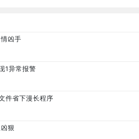
同情凶手
现1异常报警
文件省下漫长程序
极凶狠