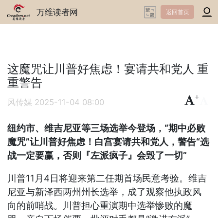
万维读者网
返回首页
这魔咒让川普好焦虑！宴请共和党人 重
重警告
+
-
风传媒
2025-11-04 08:00
纽约市、维吉尼亚等三场选举今登场，“期中必败
魔咒”让川普好焦虑！白宫宴请共和党人，警告“选
战一定要赢，否则『左派疯子』会毁了一切”
川普11月4日将迎来第二任期首场民意考验。维吉
尼亚与新泽西两州州长选举，成了观察他执政风
向的前哨战。川普担心重演期中选举惨败的魔