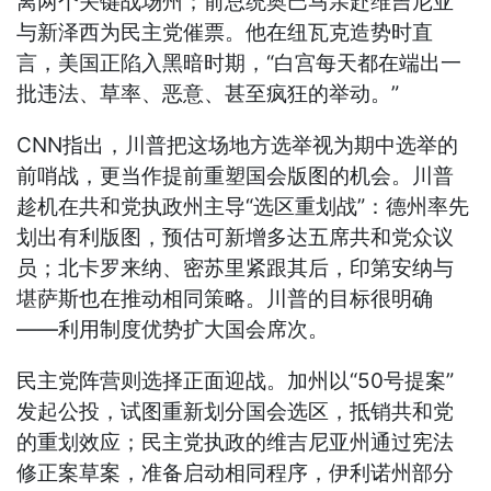
离两个关键战场州；前总统奥巴马亲赴维吉尼亚
与新泽西为民主党催票。他在纽瓦克造势时直
言，美国正陷入黑暗时期，“白宫每天都在端出一
批违法、草率、恶意、甚至疯狂的举动。”
CNN指出，川普把这场地方选举视为期中选举的
前哨战，更当作提前重塑国会版图的机会。川普
趁机在共和党执政州主导“选区重划战”：德州率先
划出有利版图，预估可新增多达五席共和党众议
员；北卡罗来纳、密苏里紧跟其后，印第安纳与
堪萨斯也在推动相同策略。川普的目标很明确
——利用制度优势扩大国会席次。
民主党阵营则选择正面迎战。加州以“50号提案”
发起公投，试图重新划分国会选区，抵销共和党
的重划效应；民主党执政的维吉尼亚州通过宪法
修正案草案，准备启动相同程序，伊利诺州部分