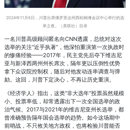
2024年11月6日，川普出席佛罗里达州西棕榈滩会议中心举行的选
举之夜。（美联社）目录
一名川普高级顾问匿名向CNN透露，总统对这次
选举的关注“近乎执著”，他深怕重演第一次执政时
的惨痛经验——2017年，民主党先后夺下维吉尼
亚与新泽西两州州长席次，隔年更以压倒性优势
拿下众议院控制权，随后对他发动连串调查与弹
劾。这回，川普下定决心，不再让历史重演。
《经济学人》指出，这类“非大选年”投票虽然规模
小、投票率低，却常透露出下一次全国选举的政
治气候。2017与2021年的维吉尼亚州长选举，都
曾准确预告隔年国会选举的趋势。如今这场期中
前哨战，不只攸关地方政权，也将检验川普能否