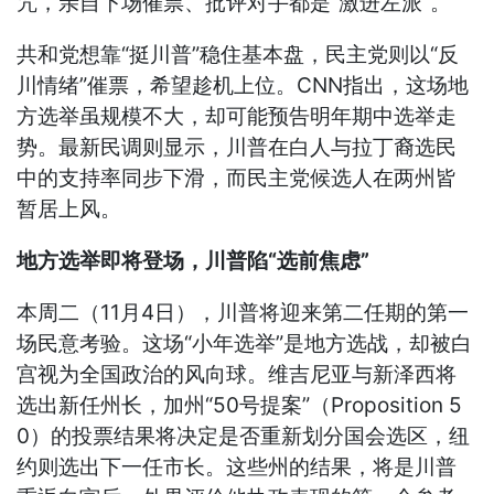
咒，亲自下场催票、批评对手都是“激进左派”。
共和党想靠“挺川普”稳住基本盘，民主党则以“反
川情绪”催票，希望趁机上位。CNN指出，这场地
方选举虽规模不大，却可能预告明年期中选举走
势。最新民调则显示，川普在白人与拉丁裔选民
中的支持率同步下滑，而民主党候选人在两州皆
暂居上风。
地方选举即将登场，川普陷“选前焦虑”
本周二（11月4日），川普将迎来第二任期的第一
场民意考验。这场“小年选举”是地方选战，却被白
宫视为全国政治的风向球。维吉尼亚与新泽西将
选出新任州长，加州“50号提案”（Proposition 5
0）的投票结果将决定是否重新划分国会选区，纽
约则选出下一任市长。这些州的结果，将是川普