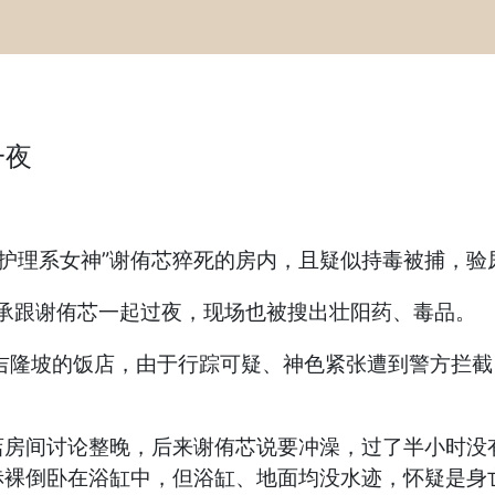
一夜
“护理系女神”谢侑芯猝死的房内，且疑似持毒被捕，
坦承跟谢侑芯一起过夜，现场也被搜出壮阳药、毒品。
吉隆坡的饭店，由于行踪可疑、神色紧张遭到警方拦
店房间讨论整晚，后来谢侑芯说要冲澡，过了半小时没
赤裸倒卧在浴缸中，但浴缸、地面均没水迹，怀疑是身