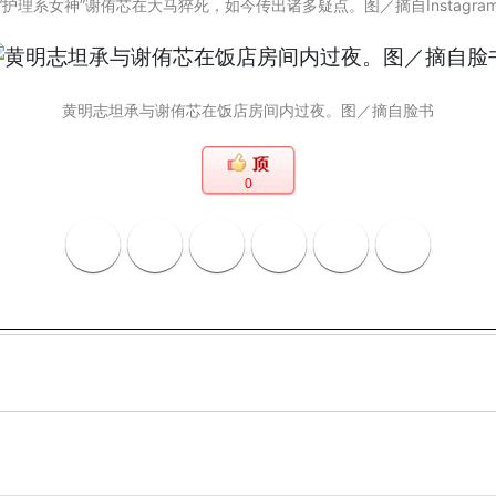
“护理系女神”谢侑芯在大马猝死，如今传出诸多疑点。图／摘自Instagra
黄明志坦承与谢侑芯在饭店房间内过夜。图／摘自脸书
0