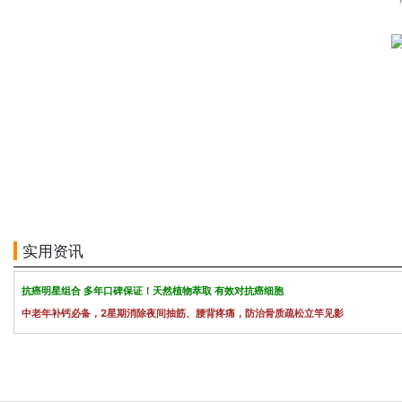
实用资讯
抗癌明星组合 多年口碑保证！天然植物萃取 有效对抗癌细胞
中老年补钙必备，2星期消除夜间抽筋、腰背疼痛，防治骨质疏松立竿见影