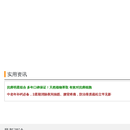
实用资讯
抗癌明星组合 多年口碑保证！天然植物萃取 有效对抗癌细胞
中老年补钙必备，2星期消除夜间抽筋、腰背疼痛，防治骨质疏松立竿见影