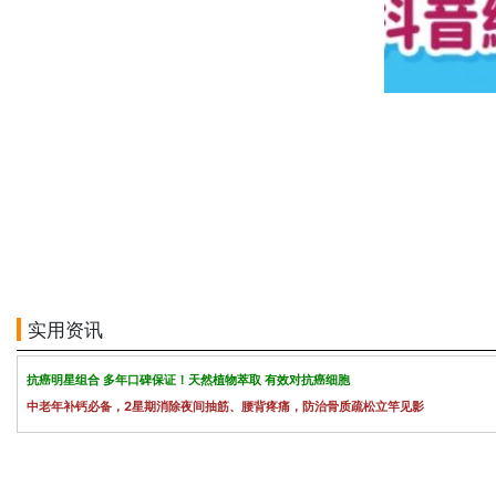
实用资讯
抗癌明星组合 多年口碑保证！天然植物萃取 有效对抗癌细胞
中老年补钙必备，2星期消除夜间抽筋、腰背疼痛，防治骨质疏松立竿见影