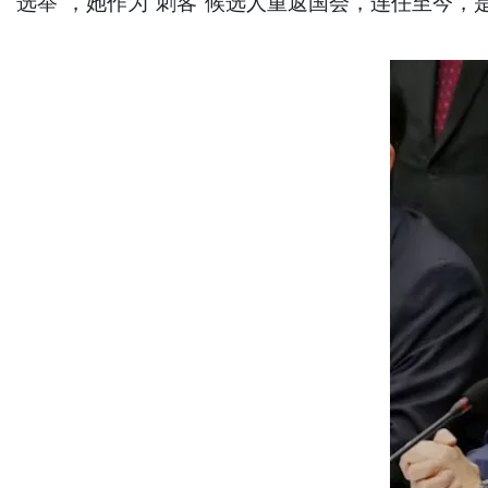
选举”，她作为“刺客”候选人重返国会，连任至今，