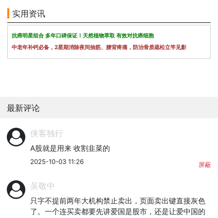
实用资讯
抗癌明星组合 多年口碑保证！天然植物萃取 有效对抗癌细胞
中老年补钙必备，2星期消除夜间抽筋、腰背疼痛，防治骨质疏松立竿见影
最新评论
侠客独行
A股就是用来 收割韭菜的
2025-10-03 11:26
屏蔽
吴敬中
只字不提前两年大机构禁止卖出，页面卖出键直接灰色
了。一个连买卖都要先讲爱国是股市，还是让爱中国的